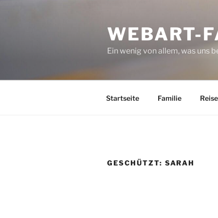
Zum
Inhalt
WEBART-F
springen
Ein wenig von allem, was uns 
Startseite
Familie
Reise
GESCHÜTZT: SARAH