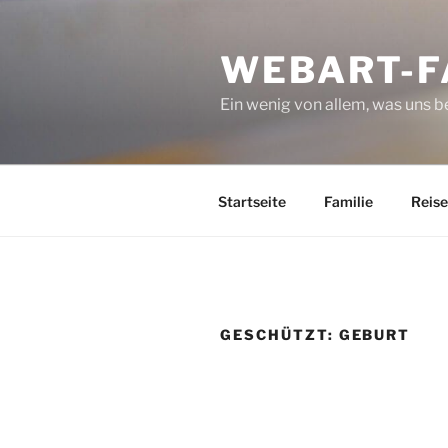
Zum
Inhalt
WEBART-F
springen
Ein wenig von allem, was uns 
Startseite
Familie
Reise
GESCHÜTZT: GEBURT