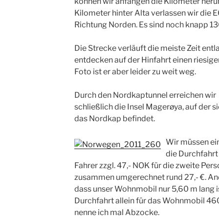
können wir anfangen die Kilometer heru
Kilometer hinter Alta verlassen wir die 
Richtung Norden. Es sind noch knapp 1
Die Strecke verläuft die meiste Zeit entl
entdecken auf der Hinfahrt einen riesig
Foto ist er aber leider zu weit weg.
Durch den Nordkaptunnel erreichen wir
schließlich die Insel Magerøya, auf der s
das Nordkap befindet.
Wir müssen ein
die Durchfahrt
Fahrer zzgl. 47,- NOK für die zweite Per
zusammen umgerechnet rund 27,- €. Ande
dass unser Wohnmobil nur 5,60 m lang is
Durchfahrt allein für das Wohnmobil 460
nenne ich mal Abzocke.