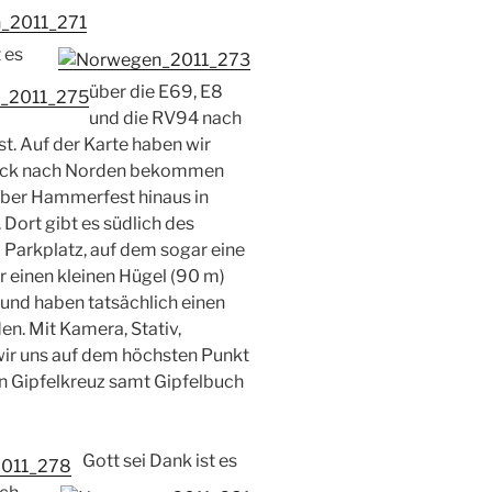
 es
über die E69, E8
und die RV94 nach
. Auf der Karte haben wir
 Blick nach Norden bekommen
über Hammerfest hinaus in
Dort gibt es südlich des
 Parkplatz, auf dem sogar eine
r einen kleinen Hügel (90 m)
 und haben tatsächlich einen
en. Mit Kamera, Stativ,
wir uns auf dem höchsten Punkt
n Gipfelkreuz samt Gipfelbuch
Gott sei Dank ist es