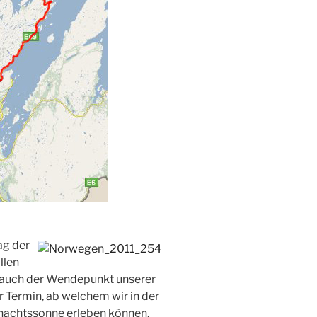
ag der
llen
 auch der Wendepunkt unserer
er Termin, ab welchem wir in der
rnachtssonne erleben können.