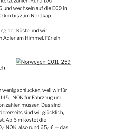
nterzuzählen. Rund 100
E6 und wechseln auf die E69 in
30 km bis zum Nordkap.
ang der Küste und wir
en Adler am Himmel. Für ein
ich
 wenig schlucken, weil wir für
 145,- NOK für Fahrzeug und
son zahlen müssen. Das sind
rerseits sind wir glücklich,
t. Ab 6 m kostet die
,- NOK, also rund 65,- € — das