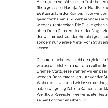
Allen guten Vorsätzen zum Trotz haben w
Shop gelassen. Hach ja. Vom Nordkap au
E69 zurück. In der Region, in der wir den
gesichtet haben, sind wir besonders au
wieder zu entdecken. Die Blicke gehen na
oben. Doch Dana entdeckt den Vogel ziem
der wir ihn auch auf der Hinfahrt gesehen
sondern nur wenige Meter vom Straßenra
Felsen.
Diesmal machen wir nicht den gleichen 
wie bei der Elchkuh und treten voll in die
Bremse. Stattdessen fahren wir ein paar
wenden. Dann mache ich kurz vor der St
Wohnmobils aus und wir lassen uns lang
haben wir genug Zeit die Kamera startk
Weißkopf-Seeadler, wie wir später festste
seinen Fototermin sitzen. Toll…