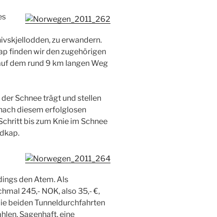
es
ivskjellodden, zu erwandern.
ap finden wir den zugehörigen
 auf dem rund 9 km langen Weg
 der Schnee trägt und stellen
ns nach diesem erfolglosen
Schritt bis zum Knie im Schnee
rdkap.
dings den Atem. Als
chmal 245,- NOK, also 35,- €,
 die beiden Tunneldurchfahrten
hlen. Sagenhaft, eine