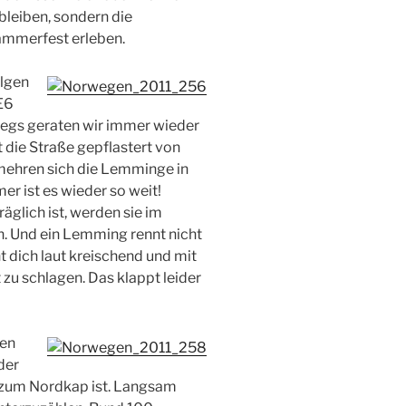
bleiben, sondern die
ammerfest erleben.
olgen
E6
wegs geraten wir immer wieder
 die Straße gepflastert von
mehren sich die Lemminge in
r ist es wieder so weit!
äglich ist, werden sie im
n. Und ein Lemming rennt nicht
 dich laut kreischend und mit
zu schlagen. Das klappt leider
en
der
is zum Nordkap ist. Langsam