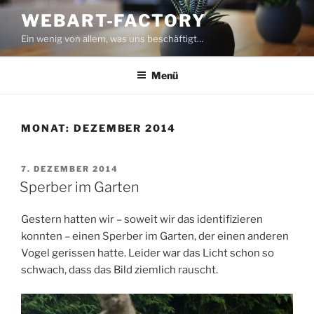
Zum
WEBART-FACTORY
Inhalt
Ein wenig von allem, was uns beschäftigt…
springen
Menü
MONAT:
DEZEMBER 2014
VERÖFFENTLICHT
7. DEZEMBER 2014
AM
Sperber im Garten
Gestern hatten wir – soweit wir das identifizieren
konnten – einen Sperber im Garten, der einen anderen
Vogel gerissen hatte. Leider war das Licht schon so
schwach, dass das Bild ziemlich rauscht.