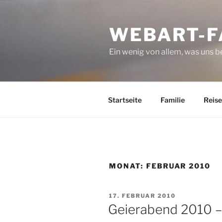
Zum
Inhalt
WEBART-F
springen
Ein wenig von allem, was uns 
Startseite
Familie
Reise
MONAT:
FEBRUAR 2010
VERÖFFENTLICHT
17. FEBRUAR 2010
AM
Geierabend 2010 –