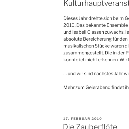
Kulturhauptverans
Dieses Jahr drehte sich beim G
2010. Das bekannte Ensemble 
und Isabell Classen zuwachs. Is
absolute Bereicherung für den 
musikalischen Stücke waren di
zusammengestellt. Die in der P
konnte ich nicht erkennen. Wir
… und wir sind nächstes Jahr wi
Mehr zum Geierabend findet ihr
VERÖFFENTLICHT
17. FEBRUAR 2010
AM
Die Zauberflöte