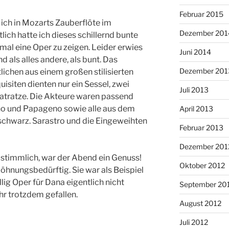
Februar 2015
ich in Mozarts Zauberflöte im
Dezember 201
ich hatte ich dieses schillernd bunte
l eine Oper zu zeigen. Leider erwies
Juni 2014
d als alles andere, als bunt. Das
Dezember 201
ichen aus einem großen stilisierten
isiten dienten nur ein Sessel, zwei
Juli 2013
atratze. Die Akteure waren passend
ino und Papageno sowie alle aus dem
April 2013
 schwarz. Sarastro und die Eingeweihten
Februar 2013
Dezember 201
e stimmlich, war der Abend ein Genuss!
Oktober 2012
öhnungsbedürftig. Sie war als Beispiel
llig Oper für Dana eigentlich nicht
September 20
ihr trotzdem gefallen.
August 2012
Juli 2012