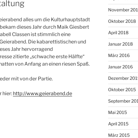
taltung
November 20
eierabend alles um die Kulturhauptstadt
Oktober 2018
bekam dieses Jahr durch Maik Giesbert
April 2018
abell Classen ist stimmlich eine
Geierabend. Die kabarettistischen und
Januar 2018
eses Jahr hervorragend
März 2016
resse zitierte „schwache erste Hälfte“
 hatten von Anfang an einen riesen Spaß.
Januar 2016
Dezember 201
eder mit von der Partie.
Oktober 2015
 hier:
http://www.geierabend.de
September 20
Mai 2015
April 2015
März 2015