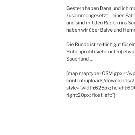
Gestern haben Dana und ich m
zusammengesetzt – einen Fahr
und sind mit den Rädern ins S
haben wir über Balve und Hem
Die Runde ist zeitlich gut für 
Höhenprofil (siehe unten) etwa
Sauerland …
[map maptype=OSM gpx=“/wp
content/uploads/downloads/2
style=“width:625px; height:600
right:20px; float:left;“]