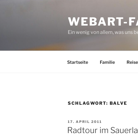
Zum
Inhalt
WEBART-F
springen
Ein wenig von allem, was uns 
Startseite
Familie
Reise
SCHLAGWORT:
BALVE
VERÖFFENTLICHT
17. APRIL 2011
AM
Radtour im Sauerl