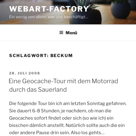
Zum
WEBART-FACTORY
Inhalt
Ein wenig von allem, was uns beschäftigt…
springen
Menü
SCHLAGWORT:
BECKUM
VERÖFFENTLICHT
28. JULI 2008
AM
Eine Geocache-Tour mit dem Motorrad
durch das Sauerland
Die folgende Tour bin ich am letzten Sonntag gefahren.
Sie dauert 6-8 Stunden, je nachdem, ob man die
Geocaches sofort findet oder sich (so wie ich) ein
bisschen dämlich anstellt. Natürlich sollte auch die ein
oder andere Pause drin sein. Also los gehts…