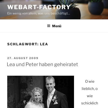
Zum
WEBART-FACTORY
Inhalt
Ein wenig von allem, was uns beschäftigt…
springen
Menü
SCHLAGWORT:
LEA
VERÖFFENTLICHT
27. AUGUST 2009
AM
Lea und Peter haben geheiratet
O wie
lieblich, o
wie
schicklich