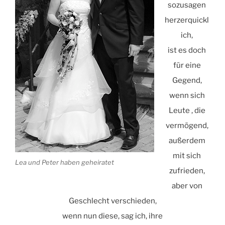
sozusagen
herzerquickl
ich,
ist es doch
für eine
Gegend,
wenn sich
Leute , die
vermögend,
außerdem
mit sich
Lea und Peter haben geheiratet
zufrieden,
aber von
Geschlecht verschieden,
wenn nun diese, sag ich, ihre