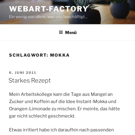
Zum
WEBART-FACTORY
Inhalt
Ein wenig von allem, was uns beschäftigt…
springen
Menü
SCHLAGWORT:
MOKKA
VERÖFFENTLICHT
6. JUNI 2011
AM
Starkes Rezept
Mein Arbeitskollege kam die Tage aus Mangel an
Zucker und Koffein auf die Idee Instant-Mokka und
Orangen-Limonade zu mischen. Er meinte, das hätte
gar nicht schlecht geschmeckt.
Etwas irritiert habe ich daraufhin nach passenden