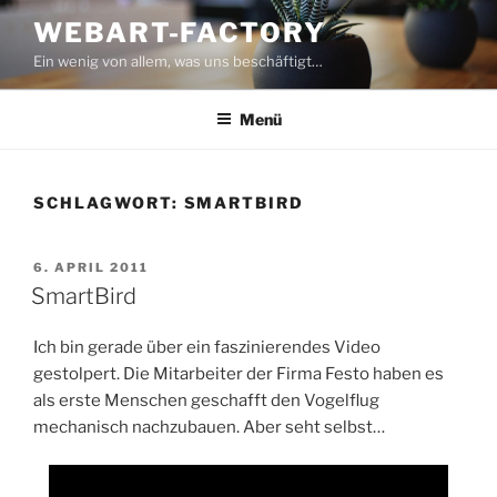
Zum
WEBART-FACTORY
Inhalt
Ein wenig von allem, was uns beschäftigt…
springen
Menü
SCHLAGWORT:
SMARTBIRD
VERÖFFENTLICHT
6. APRIL 2011
AM
SmartBird
Ich bin gerade über ein faszinierendes Video
gestolpert. Die Mitarbeiter der Firma Festo haben es
als erste Menschen geschafft den Vogelflug
mechanisch nachzubauen. Aber seht selbst…