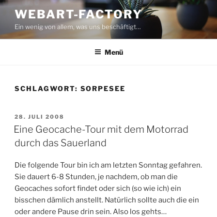
Zum
WEBART-FACTORY
Inhalt
Ein wenig von allem, was uns beschäftigt…
springen
Menü
SCHLAGWORT:
SORPESEE
VERÖFFENTLICHT
28. JULI 2008
AM
Eine Geocache-Tour mit dem Motorrad
durch das Sauerland
Die folgende Tour bin ich am letzten Sonntag gefahren.
Sie dauert 6-8 Stunden, je nachdem, ob man die
Geocaches sofort findet oder sich (so wie ich) ein
bisschen dämlich anstellt. Natürlich sollte auch die ein
oder andere Pause drin sein. Also los gehts…