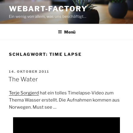
Zum
WEBART-FACTORY
Inhalt
Ein wenig von allem, was uns beschäftigt…
springen
Menü
SCHLAGWORT:
TIME LAPSE
VERÖFFENTLICHT
14. OKTOBER 2011
AM
The Water
Terje Sorgjerd
hat ein tolles Timelapse-Video zum
Thema Wasser erstellt. Die Aufnahmen kommen aus
Norwegen. Must see …