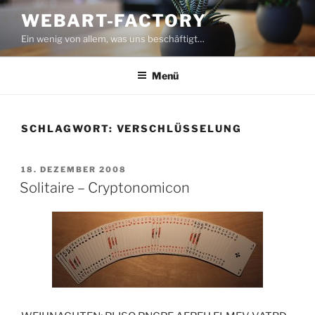
Zum
WEBART-FACTORY
Inhalt
Ein wenig von allem, was uns beschäftigt…
springen
Menü
SCHLAGWORT:
VERSCHLÜSSELUNG
VERÖFFENTLICHT
18. DEZEMBER 2008
AM
Solitaire – Cryptonomicon