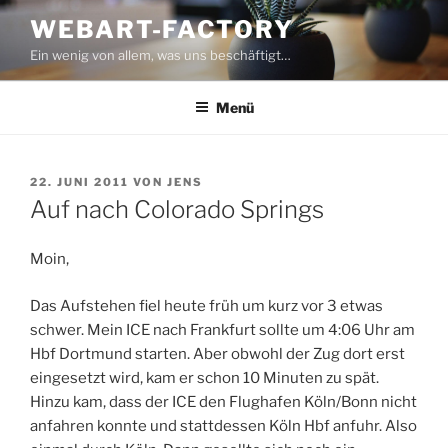
Zum
WEBART-FACTORY
Inhalt
Ein wenig von allem, was uns beschäftigt…
springen
Menü
VERÖFFENTLICHT
22. JUNI 2011
VON
JENS
AM
Auf nach Colorado Springs
Moin,
Das Aufstehen fiel heute früh um kurz vor 3 etwas
schwer. Mein ICE nach Frankfurt sollte um 4:06 Uhr am
Hbf Dortmund starten. Aber obwohl der Zug dort erst
eingesetzt wird, kam er schon 10 Minuten zu spät.
Hinzu kam, dass der ICE den Flughafen Köln/Bonn nicht
anfahren konnte und stattdessen Köln Hbf anfuhr. Also