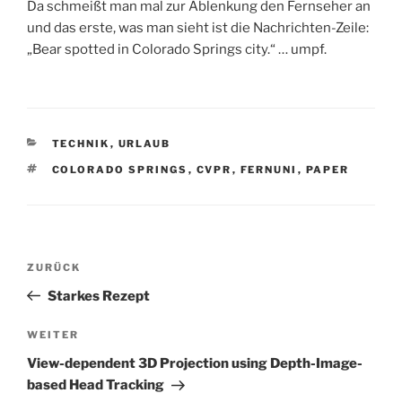
Da schmeißt man mal zur Ablenkung den Fernseher an
und das erste, was man sieht ist die Nachrichten-Zeile:
„Bear spotted in Colorado Springs city.“ … umpf.
KATEGORIEN
TECHNIK
,
URLAUB
SCHLAGWÖRTER
COLORADO SPRINGS
,
CVPR
,
FERNUNI
,
PAPER
Beitragsnavigation
Vorheriger
ZURÜCK
Beitrag
Starkes Rezept
Nächster
WEITER
Beitrag
View-dependent 3D Projection using Depth-Image-
based Head Tracking