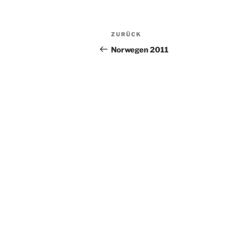
Beitragsnavigation
Vorheriger
ZURÜCK
Beitrag
Norwegen 2011