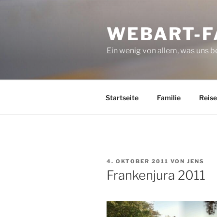
Zum
Inhalt
WEBART-F
springen
Ein wenig von allem, was uns 
Startseite
Familie
Reise
VERÖFFENTLICHT
4. OKTOBER 2011
VON
JENS
AM
Frankenjura 2011