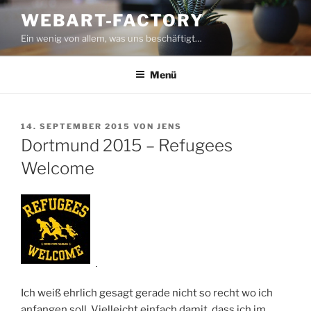
Zum
WEBART-FACTORY
Inhalt
Ein wenig von allem, was uns beschäftigt…
springen
Menü
VERÖFFENTLICHT
14. SEPTEMBER 2015
VON
JENS
AM
Dortmund 2015 – Refugees
Welcome
Ich weiß ehrlich gesagt gerade nicht so recht wo ich
anfangen soll. Vielleicht einfach damit, dass ich im