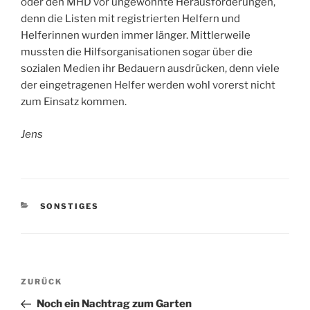
oder den MHD vor ungewohnte Herausforderungen,
denn die Listen mit registrierten Helfern und
Helferinnen wurden immer länger. Mittlerweile
mussten die Hilfsorganisationen sogar über die
sozialen Medien ihr Bedauern ausdrücken, denn viele
der eingetragenen Helfer werden wohl vorerst nicht
zum Einsatz kommen.
Jens
KATEGORIEN
SONSTIGES
Beitragsnavigation
Vorheriger
ZURÜCK
Beitrag
Noch ein Nachtrag zum Garten