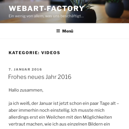
Zum
WEBART-FACTORY
Inhalt
Ein wenig von allem, was uns beschäftigt…
springen
Menü
KATEGORIE:
VIDEOS
VERÖFFENTLICHT
7. JANUAR 2016
AM
Frohes neues Jahr 2016
Hallo zusammen,
ja ich weiß, der Januar ist jetzt schon ein paar Tage alt –
aber immerhin noch einstellig. Ich musste mich
allerdings erst ein Weilchen mit den Möglichkeiten
vertraut machen, wie ich aus einzelnen Bildern ein