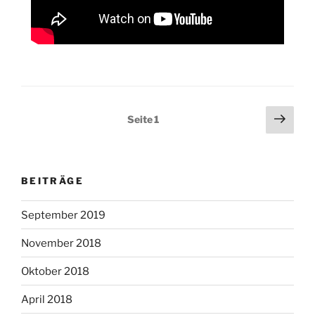
Seitennummerierung
Näch
Seite
1
Seit
der
Beiträge
BEITRÄGE
September 2019
November 2018
Oktober 2018
April 2018