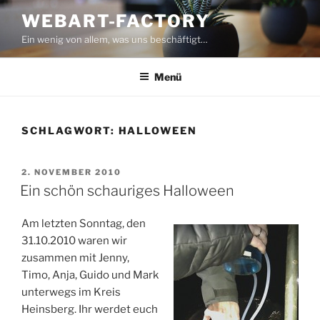
Zum
WEBART-FACTORY
Inhalt
Ein wenig von allem, was uns beschäftigt…
springen
Menü
SCHLAGWORT:
HALLOWEEN
VERÖFFENTLICHT
2. NOVEMBER 2010
AM
Ein schön schauriges Halloween
Am letzten Sonntag, den
31.10.2010 waren wir
zusammen mit Jenny,
Timo, Anja, Guido und Mark
unterwegs im Kreis
Heinsberg. Ihr werdet euch