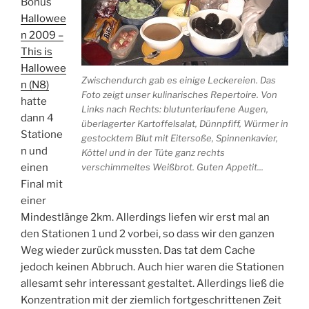
Bonus
Hallowee
n 2009 –
This is
Hallowee
Zwischendurch gab es einige Leckereien. Das
n (N8)
Foto zeigt unser kulinarisches Repertoire. Von
hatte
Links nach Rechts: blutunterlaufene Augen,
dann 4
überlagerter Kartoffelsalat, Dünnpfiff, Würmer in
Statione
gestocktem Blut mit Eitersoße, Spinnenkavier,
n und
Köttel und in der Tüte ganz rechts
verschimmeltes Weißbrot. Guten Appetit...
einen
Final mit
einer
Mindestlänge 2km. Allerdings liefen wir erst mal an
den Stationen 1 und 2 vorbei, so dass wir den ganzen
Weg wieder zurück mussten. Das tat dem Cache
jedoch keinen Abbruch. Auch hier waren die Stationen
allesamt sehr interessant gestaltet. Allerdings ließ die
Konzentration mit der ziemlich fortgeschrittenen Zeit