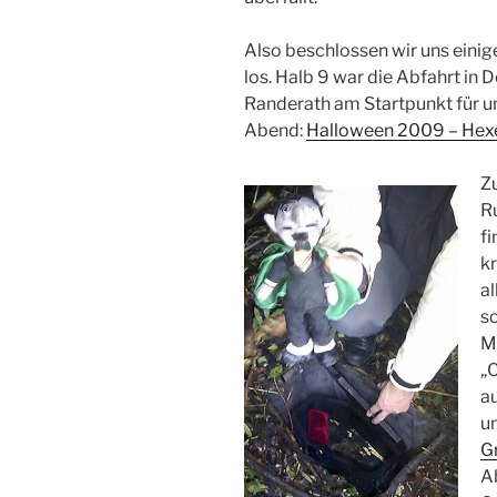
Also beschlossen wir uns eini
los. Halb 9 war die Abfahrt in 
Randerath am Startpunkt für 
Abend:
Halloween 2009 – Hex
Zu
Ru
fi
kr
al
so
Ma
„C
a
un
G
Ab