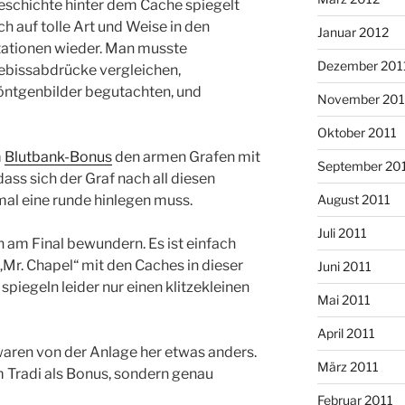
eschichte hinter dem Cache spiegelt
ch auf tolle Art und Weise in den
Januar 2012
tationen wieder. Man musste
Dezember 201
ebissabdrücke vergleichen,
öntgenbilder begutachten, und
November 201
Oktober 2011
m
Blutbank-Bonus
den armen Grafen mit
September 20
dass sich der Graf nach all diesen
August 2011
mal eine runde hinlegen muss.
Juli 2011
 am Final bewundern. Es ist einfach
„Mr. Chapel“ mit den Caches in dieser
Juni 2011
spiegeln leider nur einen klitzekleinen
Mai 2011
April 2011
aren von der Anlage her etwas anders.
März 2011
em Tradi als Bonus, sondern genau
Februar 2011