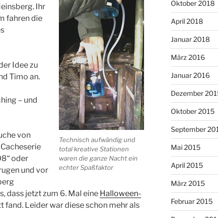
Oktober 2018
einsberg. Ihr
m fahren die
April 2018
es
Januar 2018
März 2016
 der Idee zu
Januar 2016
nd Timo an.
Dezember 201
hing – und
Oktober 2015
September 20
Suche von
Technisch aufwändig und
e Cacheserie
Mai 2015
total kreative Stationen
08“ oder
waren die ganze Nacht ein
April 2015
echter Spaßfaktor
rugen und vor
berg
März 2015
s, dass jetzt zum 6. Mal eine
Halloween-
Februar 2015
 fand. Leider war diese schon mehr als