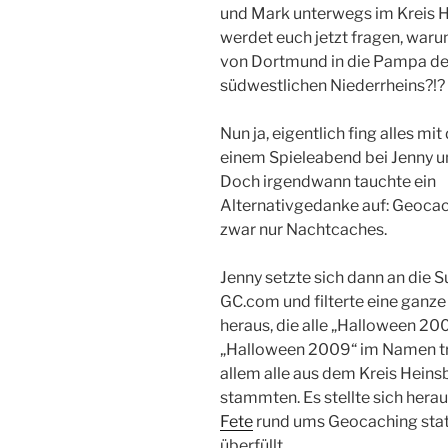
und Mark unterwegs im Kreis H
werdet euch jetzt fragen, waru
von Dortmund in die Pampa d
südwestlichen Niederrheins?!?
Nun ja, eigentlich fing alles mit
einem Spieleabend bei Jenny u
Doch irgendwann tauchte ein
Alternativgedanke auf: Geocac
zwar nur Nachtcaches.
Jenny setzte sich dann an die 
GC.com und filterte eine ganz
heraus, die alle „Halloween 20
„Halloween 2009“ im Namen t
allem alle aus dem Kreis Heins
stammten. Es stellte sich herau
Fete
rund ums Geocaching statt
überfüllt.