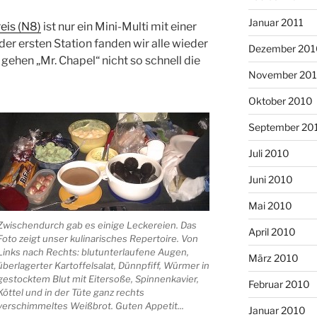
Januar 2011
eis (N8)
ist nur ein Mini-Multi mit einer
 der ersten Station fanden wir alle wieder
Dezember 201
gehen „Mr. Chapel“ nicht so schnell die
November 20
Oktober 2010
September 20
Juli 2010
Juni 2010
Mai 2010
Zwischendurch gab es einige Leckereien. Das
April 2010
Foto zeigt unser kulinarisches Repertoire. Von
Links nach Rechts: blutunterlaufene Augen,
März 2010
überlagerter Kartoffelsalat, Dünnpfiff, Würmer in
gestocktem Blut mit Eitersoße, Spinnenkavier,
Februar 2010
Köttel und in der Tüte ganz rechts
verschimmeltes Weißbrot. Guten Appetit...
Januar 2010