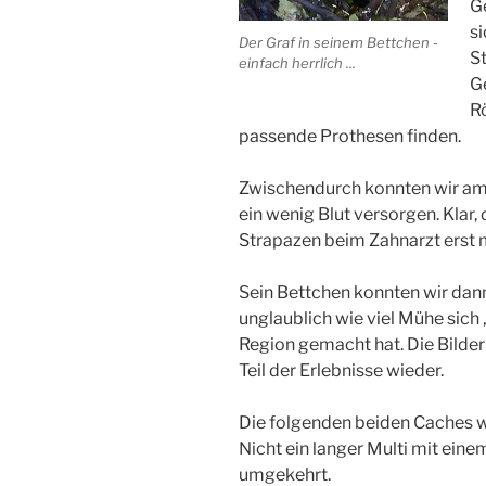
G
si
Der Graf in seinem Bettchen -
S
einfach herrlich ...
G
R
passende Prothesen finden.
Zwischendurch konnten wir a
ein wenig Blut versorgen. Klar, 
Strapazen beim Zahnarzt erst 
Sein Bettchen konnten wir dann
unglaublich wie viel Mühe sich 
Region gemacht hat. Die Bilder 
Teil der Erlebnisse wieder.
Die folgenden beiden Caches w
Nicht ein langer Multi mit ein
umgekehrt.