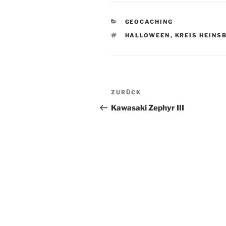
KATEGORIEN
GEOCACHING
SCHLAGWÖRTER
HALLOWEEN
,
KREIS HEINS
Beitragsnavigation
Vorheriger
ZURÜCK
Beitrag
Kawasaki Zephyr III