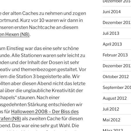
Dezember 201
Juni 2014
ge der alten Caches zu nehmen und zogen
Dortmund. Kurz vor 10 waren wir dann in
Dezember 201
unseren ersten Nachtcache an diesem
Juli 2013
en Hexen (N8)
.
April 2013
m Einstieg war das eine sehr schöne
Februar 2013
nde. Alle Stationen waren sehr leicht zu
nden und der Inhalt der Dosen ist sehr
Dezember 201
eativ und themenbezogen gestaltet. Vor
lem die Station 3 begeisterte alle. Wir
Oktober 2012
llten aber diesen Abend nicht das letzte
September 20
l über die unglaubliche Kreativität der
hapels“ staunen. Nach einer
August 2012
usgedehnten Stärkung entschieden wir
Juli 2012
s für
Halloween 2008 – Der Biss des
rafen (N8)
als zweiten Cache für diesen
Mai 2012
end. Das war eine sehr gut Wahl. Die
März 2012