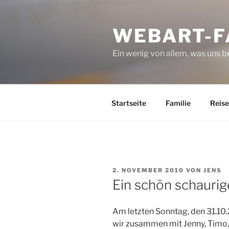
Zum
Inhalt
WEBART-F
springen
Ein wenig von allem, was uns 
Startseite
Familie
Reise
VERÖFFENTLICHT
2. NOVEMBER 2010
VON
JENS
AM
Ein schön schauri
Am letzten Sonntag, den 31.10
wir zusammen mit Jenny, Timo,