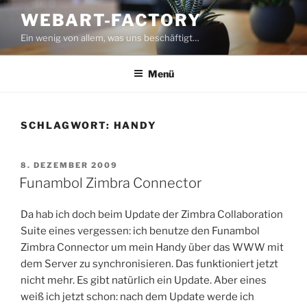
Zum
WEBART-FACTORY
Inhalt
Ein wenig von allem, was uns beschäftigt…
springen
Menü
SCHLAGWORT:
HANDY
VERÖFFENTLICHT
8. DEZEMBER 2009
AM
Funambol Zimbra Connector
Da hab ich doch beim Update der Zimbra Collaboration
Suite eines vergessen: ich benutze den Funambol
Zimbra Connector um mein Handy über das WWW mit
dem Server zu synchronisieren. Das funktioniert jetzt
nicht mehr. Es gibt natürlich ein Update. Aber eines
weiß ich jetzt schon: nach dem Update werde ich