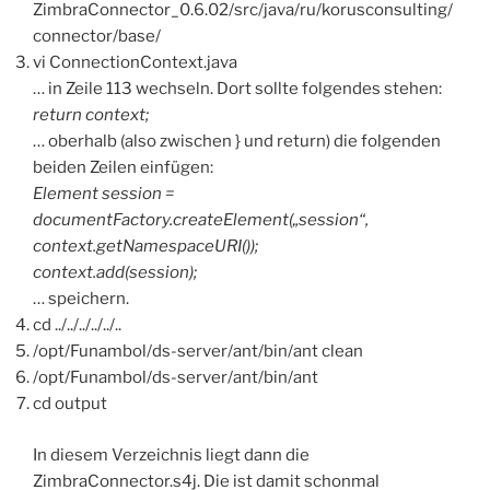
ZimbraConnector_0.6.02/src/java/ru/korusconsulting/
connector/base/
vi ConnectionContext.java
… in Zeile 113 wechseln. Dort sollte folgendes stehen:
return context;
… oberhalb (also zwischen } und return) die folgenden
beiden Zeilen einfügen:
Element session =
documentFactory.createElement(„session“,
context.getNamespaceURI());
context.add(session);
… speichern.
cd ../../../../../..
/opt/Funambol/ds-server/ant/bin/ant clean
/opt/Funambol/ds-server/ant/bin/ant
cd output
In diesem Verzeichnis liegt dann die
ZimbraConnector.s4j. Die ist damit schonmal