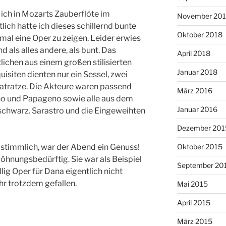
ich in Mozarts Zauberflöte im
November 20
ich hatte ich dieses schillernd bunte
Oktober 2018
l eine Oper zu zeigen. Leider erwies
d als alles andere, als bunt. Das
April 2018
ichen aus einem großen stilisierten
Januar 2018
isiten dienten nur ein Sessel, zwei
atratze. Die Akteure waren passend
März 2016
ino und Papageno sowie alle aus dem
Januar 2016
 schwarz. Sarastro und die Eingeweihten
Dezember 201
Oktober 2015
e stimmlich, war der Abend ein Genuss!
öhnungsbedürftig. Sie war als Beispiel
September 20
llig Oper für Dana eigentlich nicht
ihr trotzdem gefallen.
Mai 2015
April 2015
März 2015