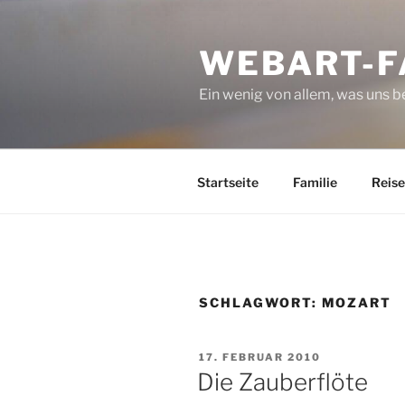
Zum
Inhalt
WEBART-F
springen
Ein wenig von allem, was uns 
Startseite
Familie
Reise
SCHLAGWORT:
MOZART
VERÖFFENTLICHT
17. FEBRUAR 2010
AM
Die Zauberflöte