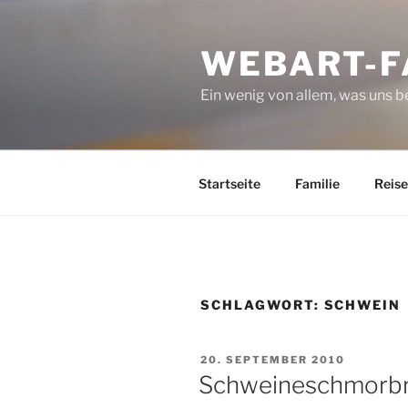
Zum
Inhalt
WEBART-F
springen
Ein wenig von allem, was uns 
Startseite
Familie
Reise
SCHLAGWORT:
SCHWEIN
VERÖFFENTLICHT
20. SEPTEMBER 2010
AM
Schweineschmorb