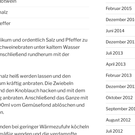
Rotwein
Februar 2015
malz
Dezember 201
effer
Juni 2014
likum und ordentlich Salz und Pfeffer zu
Dezember 201
Schweinebraten unter kaltem Wasser
Juli 2013
Anschließend rundherum mit der
April 2013
Februar 2013
malz heiß werden lassen und den
m kräftig anbraten. Die Zwiebeln
Dezember 201
 und den Knoblauch hacken und mit dem
Oktober 2012
g anbraten. Anschließend das Ganze mit
100ml vom Gemüsefond ablöschen und
September 20
n.
August 2012
unden bei geringer Wärmezufuhr köcheln
Juli 2012
elmäßig wenden und die verdampfte