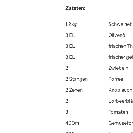
Zutaten:
1.2kg
Schweinebr
3 EL
Olivenöl
3 EL
frischen T
3 EL
frischer g
2
Zwiebeln
2 Stangen
Porree
2 Zehen
Knoblauch
2
Lorbeerblä
3
Tomaten
400ml
Gemüsefo