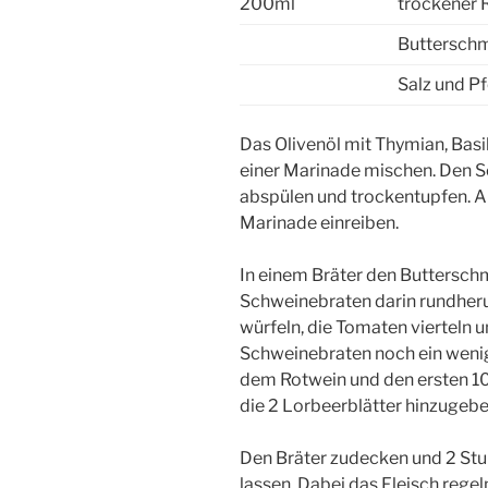
200ml
trockener 
Buttersch
Salz und Pf
Das Olivenöl mit Thymian, Basi
einer Marinade mischen. Den 
abspülen und trockentupfen. 
Marinade einreiben.
In einem Bräter den Buttersch
Schweinebraten darin rundheru
würfeln, die Tomaten vierteln
Schweinebraten noch ein weni
dem Rotwein und den ersten 
die 2 Lorbeerblätter hinzugebe
Den Bräter zudecken und 2 St
lassen. Dabei das Fleisch reg