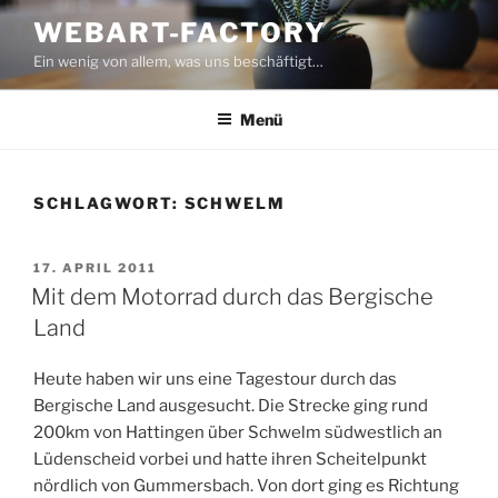
Zum
WEBART-FACTORY
Inhalt
Ein wenig von allem, was uns beschäftigt…
springen
Menü
SCHLAGWORT:
SCHWELM
VERÖFFENTLICHT
17. APRIL 2011
AM
Mit dem Motorrad durch das Bergische
Land
Heute haben wir uns eine Tagestour durch das
Bergische Land ausgesucht. Die Strecke ging rund
200km von Hattingen über Schwelm südwestlich an
Lüdenscheid vorbei und hatte ihren Scheitelpunkt
nördlich von Gummersbach. Von dort ging es Richtung