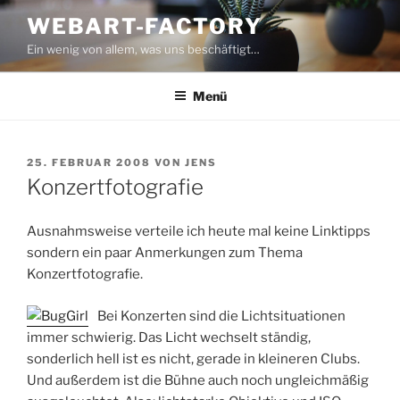
Zum
WEBART-FACTORY
Inhalt
Ein wenig von allem, was uns beschäftigt…
springen
Menü
VERÖFFENTLICHT
25. FEBRUAR 2008
VON
JENS
AM
Konzertfotografie
Ausnahmsweise verteile ich heute mal keine Linktipps
sondern ein paar Anmerkungen zum Thema
Konzertfotografie.
Bei Konzerten sind die Lichtsituationen
immer schwierig. Das Licht wechselt ständig,
sonderlich hell ist es nicht, gerade in kleineren Clubs.
Und außerdem ist die Bühne auch noch ungleichmäßig