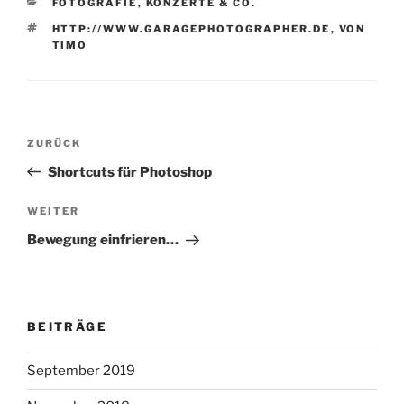
KATEGORIEN
FOTOGRAFIE
,
KONZERTE & CO.
SCHLAGWÖRTER
HTTP://WWW.GARAGEPHOTOGRAPHER.DE
,
VON
TIMO
Beitragsnavigation
Vorheriger
ZURÜCK
Beitrag
Shortcuts für Photoshop
Nächster
WEITER
Beitrag
Bewegung einfrieren…
BEITRÄGE
September 2019