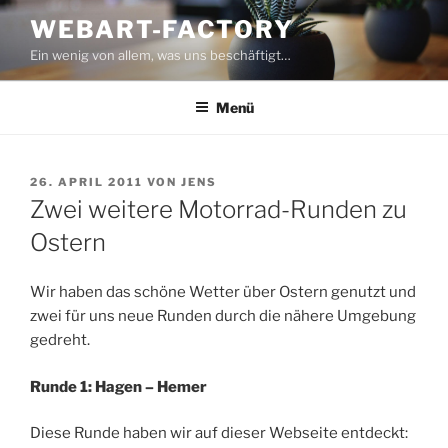
Zum
WEBART-FACTORY
Inhalt
Ein wenig von allem, was uns beschäftigt…
springen
Menü
VERÖFFENTLICHT
26. APRIL 2011
VON
JENS
AM
Zwei weitere Motorrad-Runden zu
Ostern
Wir haben das schöne Wetter über Ostern genutzt und
zwei für uns neue Runden durch die nähere Umgebung
gedreht.
Runde 1: Hagen – Hemer
Diese Runde haben wir auf dieser Webseite entdeckt: