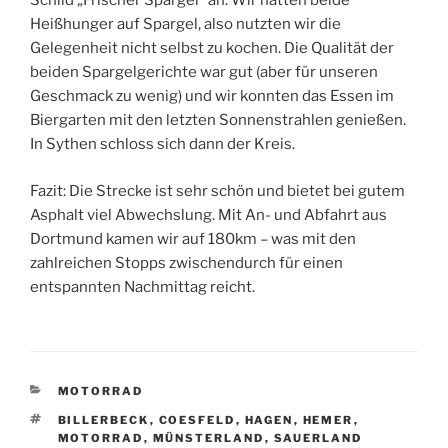
Schild „Frischer Spargel“ an. Wir hatten beide
Heißhunger auf Spargel, also nutzten wir die
Gelegenheit nicht selbst zu kochen. Die Qualität der
beiden Spargelgerichte war gut (aber für unseren
Geschmack zu wenig) und wir konnten das Essen im
Biergarten mit den letzten Sonnenstrahlen genießen.
In Sythen schloss sich dann der Kreis.
Fazit: Die Strecke ist sehr schön und bietet bei gutem
Asphalt viel Abwechslung. Mit An- und Abfahrt aus
Dortmund kamen wir auf 180km – was mit den
zahlreichen Stopps zwischendurch für einen
entspannten Nachmittag reicht.
KATEGORIEN
MOTORRAD
SCHLAGWÖRTER
BILLERBECK
,
COESFELD
,
HAGEN
,
HEMER
,
MOTORRAD
,
MÜNSTERLAND
,
SAUERLAND