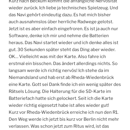
Kurz nach Beckum kommt die anfängliche Nervosität
wieder zurück. Ich liebe ja technisches Spielzeug. Und
das Navi gehört eindeutig dazu. Es hat mich bisher
auch ausnahmslos über herrliche Radwege gelotst.
Jetzt ist es aber einfach eingefroren. Es ist ja auch nur
Software, denke ich mir und nehme die Batterien
heraus. Das Navi startet wieder und ich denke alles ist
gut. 30 Sekunden später steht das Ding aber wieder.
OK… Vielleicht was mit der Karte. Also fahre ich
erstmal ein bisschen. Das ändert allerdings nichts. So
langsam werde ich richtig nervös! Ich stehe da im
Niemandsland und hab erst ab Rheda-Wiedenbrück
eine Karte. Gott sei Dank finde ich ein wenig später des
Rätsels Lösung. Die Halterung für die SD-Karte im
Batteriefach hatte sich gelockert. Seit ich die Karte
wieder richtig eigesetzt habe ist alles wieder gut!
Kurz vor Rheda-Wiedenbrück erreiche ich nun den R1.
Den Weg werde ich jetzt bis kurz vor Berlin nicht mehr
verlassen. Was schon jetzt zum Ritus wird, ist das