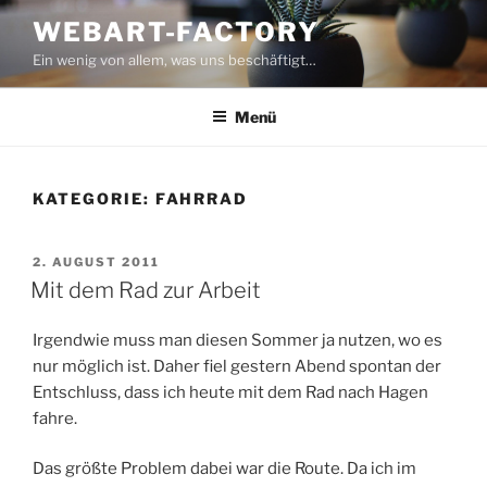
Zum
WEBART-FACTORY
Inhalt
Ein wenig von allem, was uns beschäftigt…
springen
Menü
KATEGORIE:
FAHRRAD
VERÖFFENTLICHT
2. AUGUST 2011
AM
Mit dem Rad zur Arbeit
Irgendwie muss man diesen Sommer ja nutzen, wo es
nur möglich ist. Daher fiel gestern Abend spontan der
Entschluss, dass ich heute mit dem Rad nach Hagen
fahre.
Das größte Problem dabei war die Route. Da ich im