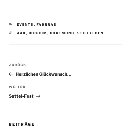
KATEGORIEN
EVENTS
,
FAHRRAD
SCHLAGWÖRTER
A40
,
BOCHUM
,
DORTMUND
,
STILLLEBEN
Beitragsnavigation
Vorheriger
ZURÜCK
Beitrag
Herzlichen Glückwunsch…
Nächster
WEITER
Beitrag
Sattel-Fest
BEITRÄGE