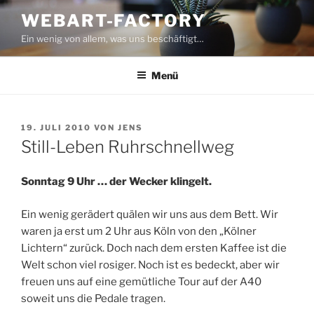
Zum
WEBART-FACTORY
Inhalt
Ein wenig von allem, was uns beschäftigt…
springen
Menü
VERÖFFENTLICHT
19. JULI 2010
VON
JENS
AM
Still-Leben Ruhrschnellweg
Sonntag 9 Uhr … der Wecker klingelt.
Ein wenig gerädert quälen wir uns aus dem Bett. Wir
waren ja erst um 2 Uhr aus Köln von den „Kölner
Lichtern“ zurück. Doch nach dem ersten Kaffee ist die
Welt schon viel rosiger. Noch ist es bedeckt, aber wir
freuen uns auf eine gemütliche Tour auf der A40
soweit uns die Pedale tragen.