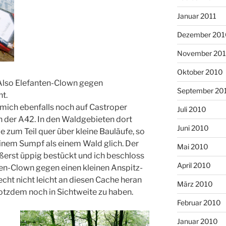
Januar 2011
Dezember 201
November 20
Oktober 2010
 Also Elefanten-Clown gegen
September 20
t.
mich ebenfalls noch auf Castroper
Juli 2010
ch der A42. In den Waldgebieten dort
Juni 2010
e zum Teil quer über kleine Bauläufe, so
inem Sumpf als einem Wald glich. Der
Mai 2010
ßerst üppig bestückt und ich beschloss
April 2010
n-Clown gegen einen kleinen Anspitz-
echt nicht leicht an diesen Cache heran
März 2010
tzdem noch in Sichtweite zu haben.
Februar 2010
Januar 2010