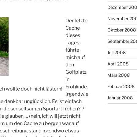
Dezember 20
November 20
Der letzte
Cache
Oktober 2008
dieses
September 20
Tages
führte
Juli 2008
mich auf
April 2008
den
Golfplatz
März 2008
in
Februar 2008
Frohlinde.
ich wollte doch nicht lästern!
Irgendwie
Januar 2008
e denkbar unglücklich. Es ist einfach
n dieser seltsamen Sportart fröhen?!?
e glauben … (nein, ich will jetzt nicht
um um den Cache zu bergen war auf
r Beschreibung stand irgendwo etwas