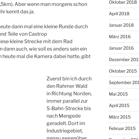
Oktober 2018
7,5km). Aber wenn man morgens schon
hr kennt das ja.
April 2018
Januar 2018
 heute dann mal eine kleine Runde durch
d Teile von Castrop
März 2016
ese kleine Strecke mit dem Rad
Januar 2016
 dann auch, wie soll es anders sein ein
h heute mal die Kamera dabei hatte, gibt
Dezember 201
Oktober 2015
Zuerst bin ich durch
September 20
den Rahmer Wald
in Richtung Norden,
Mai 2015
immer parallel zur
April 2015
S-Bahn-Strecke bis
nach Mengede
März 2015
geradelt. Dort im
Februar 2015
Industriegebiet,
genau gegenüber