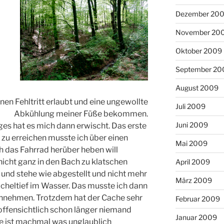
Dezember 20
November 20
Oktober 2009
September 20
August 2009
inen Fehltritt erlaubt und eine ungewollte
Juli 2009
Abkühlung meiner Füße bekommen.
Juni 2009
es hat es mich dann erwischt. Das erste
 zu erreichen musste ich über einen
Mai 2009
ch das Fahrrad herüber heben will
 nicht ganz in den Bach zu klatschen
April 2009
 und stehe wie abgestellt und nicht mehr
März 2009
cheltief im Wasser. Das musste ich dann
nnehmen. Trotzdem hat der Cache sehr
Februar 2009
offensichtlich schon länger niemand
Januar 2009
e ist machmal was unglaublich