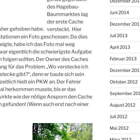
Dezember 201
des Hagebau-
Juni 2014
Baummarktes lag
der erste Cache
Dezember 201
isher gehoben habe.
versteckt. Hier
Juli 2013
 Stationen ein Foto geschossen. Da dies
zeigte, habe ich das Foto mal weg
April 2013
war eigentlich die schwierigste Aufgabe
Februar 2013
h folgen sollten. Der Owner des Caches
ng für das Problem „Wo verstecke ich
Dezember 201
tecke gibt?“, denn er baute sich sein
zeitlich hielt ein PKW an. Der Fahrer
Oktober 2012
mal herkommen musste, bis er das
September 20
wirkte wie der nötige Ansporn den Cache
hn gefunden! (Wenn auch erst nach einer
August 2012
Juli 2012
Mai 2012
März 2012