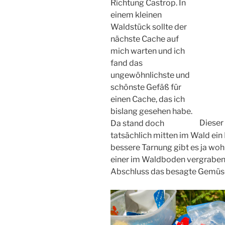
Richtung Castrop. In
einem kleinen
Waldstück sollte der
nächste Cache auf
mich warten und ich
fand das
ungewöhnlichste und
schönste Gefäß für
einen Cache, das ich
bislang gesehen habe.
Dieser
Da stand doch
tatsächlich mitten im Wald ein P
bessere Tarnung gibt es ja woh
einer im Waldboden vergraben
Abschluss das besagte Gemüse 