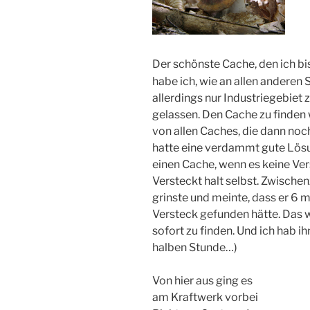
Der schönste Cache, den ich b
habe ich, wie an allen anderen
allerdings nur Industriegebiet 
gelassen. Den Cache zu finden 
von allen Caches, die dann noc
hatte eine verdammt gute Lösu
einen Cache, wenn es keine Vers
Versteckt halt selbst. Zwischen
grinste und meinte, dass er 6 
Versteck gefunden hätte. Das 
sofort zu finden. Und ich hab i
halben Stunde…)
Von hier aus ging es
am Kraftwerk vorbei