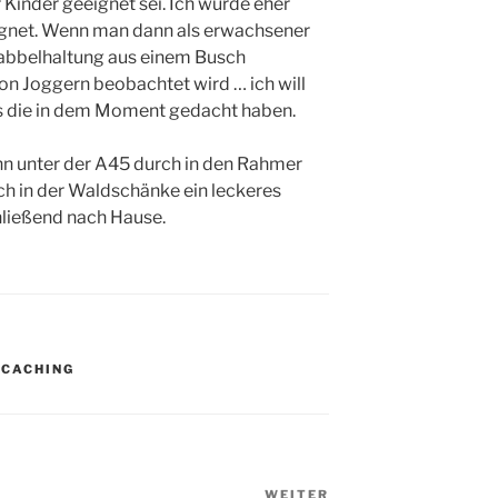
 Kinder geeignet sei. Ich würde eher
eeignet. Wenn man dann als erwachsener
rabbelhaltung aus einem Busch
 Joggern beobachtet wird … ich will
as die in dem Moment gedacht haben.
ann unter der A45 durch in den Rahmer
ch in der Waldschänke ein leckeres
ließend nach Hause.
OCACHING
WEITER
Nächster