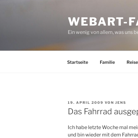
Zum
Inhalt
WEBART-F
springen
Ein wenig von allem, was uns 
Startseite
Familie
Reise
VERÖFFENTLICHT
19. APRIL 2009
VON
JENS
AM
Das Fahrrad ausge
Ich habe letzte Woche mal me
und bin wieder mit dem Fahrrad 