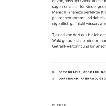
davon, dass der Cache auch für
sagen, er ist nur für Kinder g
Mensch in nahezu perfekter K
gekrochen kommt und dabei von
eigentlich gar nicht wissen, w
Tja und von dort aus bin ich d
Wald geradelt, hab mir dort no
Getränk gegönnt und bin ansch
KATEGORIEN
FOTOGRAFIE
,
GEOCACHING
SCHLAGWÖRTER
DORTMUND
,
FAHRRAD
,
GE
Beitragsnavigation
Vorheriger
ZURÜCK