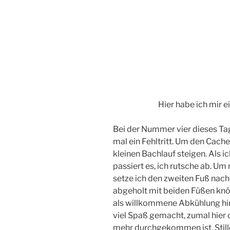
Hier habe ich mir e
Bei der Nummer vier dieses Tag
mal ein Fehltritt. Um den Cache
kleinen Bachlauf steigen. Als i
passiert es, ich rutsche ab. Um
setze ich den zweiten Fuß nach
abgeholt mit beiden Füßen knö
als willkommene Abkühlung hi
viel Spaß gemacht, zumal hier 
mehr durchgekommen ist. Still